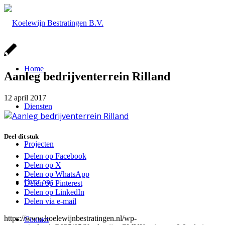
Home
Aanleg bedrijventerrein Rilland
12 april 2017
Diensten
Deel dit stuk
Projecten
Delen op Facebook
Delen op X
Delen op WhatsApp
Over ons
Delen op Pinterest
Delen op LinkedIn
Delen via e-mail
https://www.koelewijnbestratingen.nl/wp-
Contact