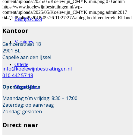
content/uploads/2025/05/Koelewijn_CMYK-min.png
0
0
admin
https://www.koelewijnbestratingen.nl/wp-
content/uploads/2025/05/Koelewijn_CMYK-min.png
admin
2017-
04-12 09:46:29
2018-09-26 11:27:27
Aanleg bedrijventerrein Rilland
Bedrijfsschool
Kantoor
Vacatures
Gemzenstraat 18
2901 BL
Capelle aan den IJssel
Offerte
info@koelewijnbestratingen.nl
010 442 57 18
Openingstijden
Menu
Menu
Maandag t/m vrijdag: 8:30 – 17:00
Zaterdag: op aanvraag
Zondag: gesloten
Direct naar