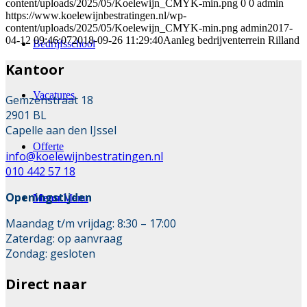
content/uploads/2025/05/Koelewijn_CMYK-min.png
0
0
admin
https://www.koelewijnbestratingen.nl/wp-
content/uploads/2025/05/Koelewijn_CMYK-min.png
admin
2017-
04-12 09:46:07
2018-09-26 11:29:40
Aanleg bedrijventerrein Rilland
Bedrijfsschool
Kantoor
Vacatures
Gemzenstraat 18
2901 BL
Capelle aan den IJssel
Offerte
info@koelewijnbestratingen.nl
010 442 57 18
Openingstijden
Menu
Menu
Maandag t/m vrijdag: 8:30 – 17:00
Zaterdag: op aanvraag
Zondag: gesloten
Direct naar