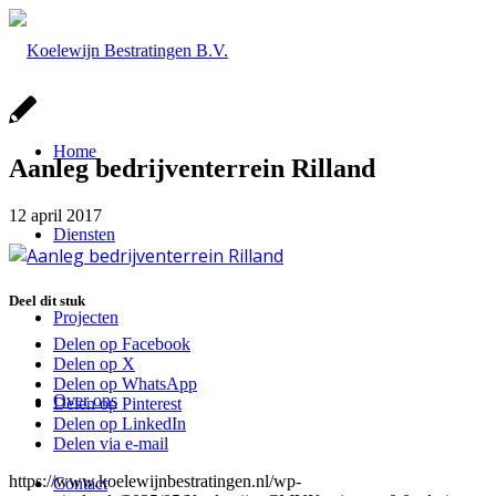
Home
Aanleg bedrijventerrein Rilland
12 april 2017
Diensten
Deel dit stuk
Projecten
Delen op Facebook
Delen op X
Delen op WhatsApp
Over ons
Delen op Pinterest
Delen op LinkedIn
Delen via e-mail
https://www.koelewijnbestratingen.nl/wp-
Contact