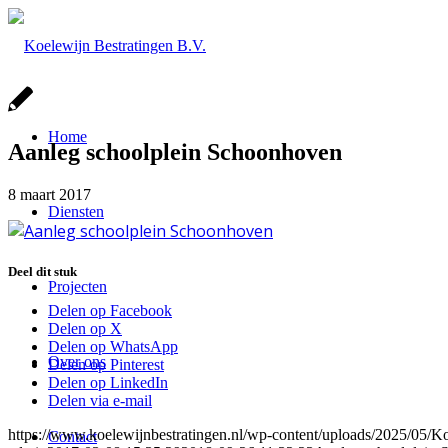
Home
Aanleg schoolplein Schoonhoven
8 maart 2017
Diensten
Deel dit stuk
Projecten
Delen op Facebook
Delen op X
Delen op WhatsApp
Over ons
Delen op Pinterest
Delen op LinkedIn
Delen via e-mail
https://www.koelewijnbestratingen.nl/wp-content/uploads/2025/0
Contact