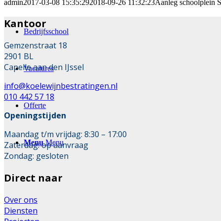
admin
2017-03-08 15:35:29
2018-09-26 11:32:23
Aanleg schoolplein
Kantoor
Bedrijfsschool
Gemzenstraat 18
2901 BL
Capelle aan den IJssel
Vacatures
info@koelewijnbestratingen.nl
010 442 57 18
Offerte
Openingstijden
Maandag t/m vrijdag: 8:30 – 17:00
Menu
Menu
Zaterdag: op aanvraag
Zondag: gesloten
Direct naar
Over ons
Diensten