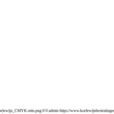
5/Koelewijn_CMYK-min.png
0
0
admin
https://www.koelewijnbestratin