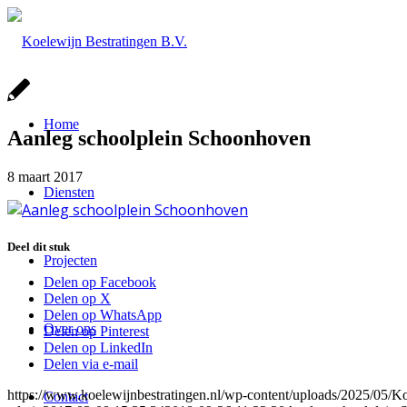
Home
Aanleg schoolplein Schoonhoven
8 maart 2017
Diensten
Deel dit stuk
Projecten
Delen op Facebook
Delen op X
Delen op WhatsApp
Over ons
Delen op Pinterest
Delen op LinkedIn
Delen via e-mail
https://www.koelewijnbestratingen.nl/wp-content/uploads/2025/0
Contact