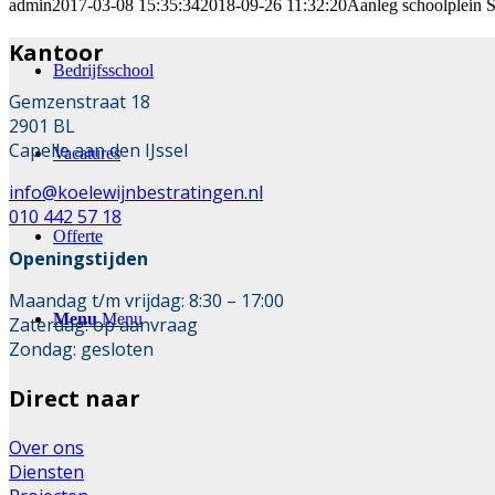
admin
2017-03-08 15:35:34
2018-09-26 11:32:20
Aanleg schoolplein
Kantoor
Bedrijfsschool
Gemzenstraat 18
2901 BL
Capelle aan den IJssel
Vacatures
info@koelewijnbestratingen.nl
010 442 57 18
Offerte
Openingstijden
Maandag t/m vrijdag: 8:30 – 17:00
Menu
Menu
Zaterdag: op aanvraag
Zondag: gesloten
Direct naar
Over ons
Diensten