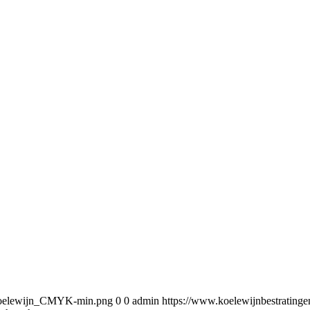
5/Koelewijn_CMYK-min.png
0
0
admin
https://www.koelewijnbestratin