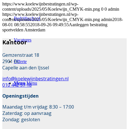
https://www.koelewijnbestratingen.nl/wp-
content/uploads/2025/05/Koelewijn_CMYK-min.png
0
0
admin
https://www.koelewijnbestratingen.nl/wp-
Bedrijfsschool
content/uploads/2025/05/Koelewijn_CMYK-min.png
admin
2018-
08-01 08:58:55
2018-09-26 09:49:55
Aanleggen bestrating
sportvelden Amsterdam
Vacatures
Kantoor
Gemzenstraat 18
2901 BL
Offerte
Capelle aan den IJssel
info@koelewijnbestratingen.nl
Menu
Menu
010 442 57 18
Openingstijden
Maandag t/m vrijdag: 8:30 – 17:00
Zaterdag: op aanvraag
Zondag: gesloten