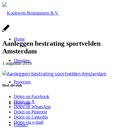
Home
Aanleggen bestrating sportvelden
Amsterdam
Diensten
1 augustus 2018
Projecten
Deel dit stuk
Delen op Facebook
Delen op X
Over ons
Delen op WhatsApp
Delen op Pinterest
Delen op LinkedIn
Delen via e-mail
Contact