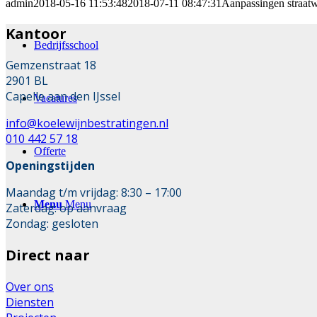
admin
2018-05-16 11:53:48
2018-07-11 08:47:31
Aanpassingen straat
Kantoor
Bedrijfsschool
Gemzenstraat 18
2901 BL
Capelle aan den IJssel
Vacatures
info@koelewijnbestratingen.nl
010 442 57 18
Offerte
Openingstijden
Maandag t/m vrijdag: 8:30 – 17:00
Menu
Menu
Zaterdag: op aanvraag
Zondag: gesloten
Direct naar
Over ons
Diensten