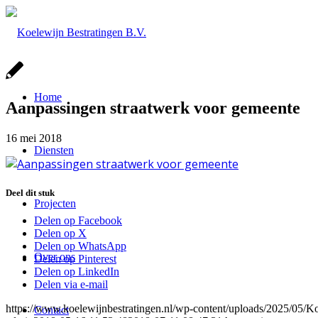
Home
Aanpassingen straatwerk voor gemeente
16 mei 2018
Diensten
Deel dit stuk
Projecten
Delen op Facebook
Delen op X
Delen op WhatsApp
Over ons
Delen op Pinterest
Delen op LinkedIn
Delen via e-mail
https://www.koelewijnbestratingen.nl/wp-content/uploads/2025/0
Contact