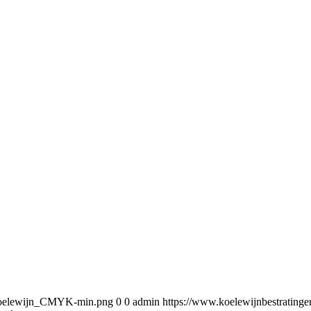
5/Koelewijn_CMYK-min.png
0
0
admin
https://www.koelewijnbestratin