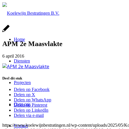
Home
APM 2e Maasvlakte
6 april 2016
Diensten
Deel dit stuk
Projecten
Delen op Facebook
Delen op X
Delen op WhatsApp
Over ons
Delen op Pinterest
Delen op LinkedIn
Delen via e-mail
https://www.koelewijnbestratingen.nl/wp-content/uploads/2025/0
Contact