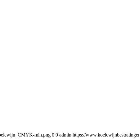
5/Koelewijn_CMYK-min.png
0
0
admin
https://www.koelewijnbestratin