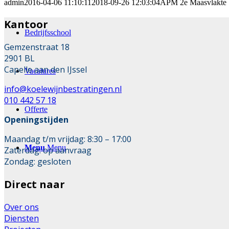
admin
2016-04-06 11:10:11
2018-09-26 12:03:04
APM 2e Maasvlakte
Kantoor
Bedrijfsschool
Gemzenstraat 18
2901 BL
Capelle aan den IJssel
Vacatures
info@koelewijnbestratingen.nl
010 442 57 18
Offerte
Openingstijden
Maandag t/m vrijdag: 8:30 – 17:00
Menu
Menu
Zaterdag: op aanvraag
Zondag: gesloten
Direct naar
Over ons
Diensten