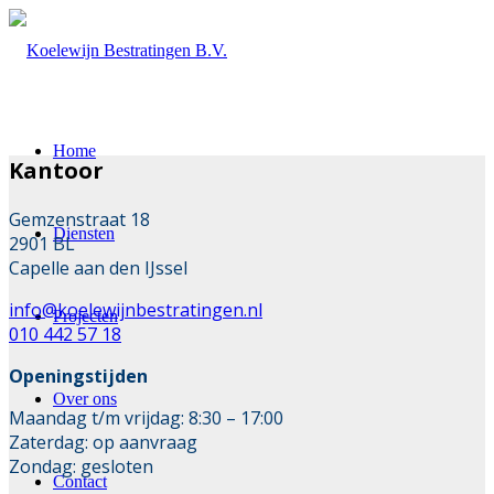
Home
Kantoor
Gemzenstraat 18
Diensten
2901 BL
Capelle aan den IJssel
info@koelewijnbestratingen.nl
Projecten
010 442 57 18
Openingstijden
Over ons
Maandag t/m vrijdag: 8:30 – 17:00
Zaterdag: op aanvraag
Zondag: gesloten
Contact