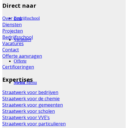
Direct naar
Over ons
Bedrijfsschool
Diensten
Projecten
Bedrijfsschool
Vacatures
Vacatures
Contact
Offerte aanvragen
Offerte
Certificeringen
Expertises
Menu
Menu
Straatwerk voor bedrijven
Straatwerk voor de chemie
Straatwerk voor gemeenten
Straatwerk voor scholen
Straatwerk voor VVE’s
Straatwerk voor particulieren