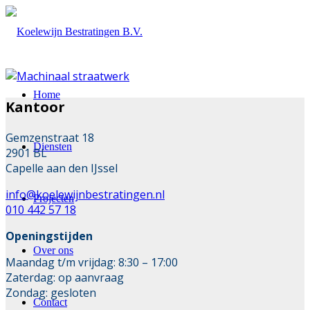
Home
Kantoor
Gemzenstraat 18
Diensten
2901 BL
Capelle aan den IJssel
info@koelewijnbestratingen.nl
Projecten
010 442 57 18
Openingstijden
Over ons
Maandag t/m vrijdag: 8:30 – 17:00
Zaterdag: op aanvraag
Zondag: gesloten
Contact