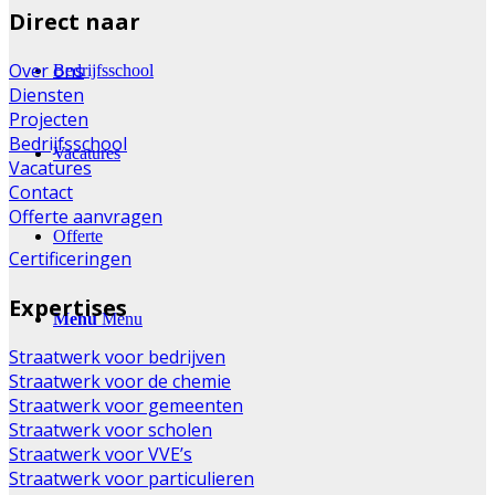
Direct naar
Over ons
Bedrijfsschool
Diensten
Projecten
Bedrijfsschool
Vacatures
Vacatures
Contact
Offerte aanvragen
Offerte
Certificeringen
Expertises
Menu
Menu
Straatwerk voor bedrijven
Straatwerk voor de chemie
Straatwerk voor gemeenten
Straatwerk voor scholen
Straatwerk voor VVE’s
Straatwerk voor particulieren