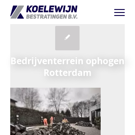
Bedrijventerrein ophogen
Rotterdam