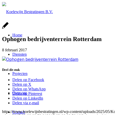
Home
Ophogen bedrijventerrein Rotterdam
8 februari 2017
Diensten
Deel dit stuk
Projecten
Delen op Facebook
Delen op X
Delen op WhatsApp
Over ons
Delen op Pinterest
Delen op LinkedIn
Delen via e-mail
https://www.koelewijnbestratingen.nl/wp-content/uploads/2025/0
Contact