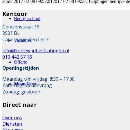
admin
2017-02-08 09:52:01
2017-02-08 09:58:10
Ophogen bedrijvente
Kantoor
Bedrijfsschool
Gemzenstraat 18
2901 BL
Capelle aan den IJssel
Vacatures
info@koelewijnbestratingen.nl
010 442 57 18
Offerte
Openingstijden
Maandag t/m vrijdag: 8:30 – 17:00
Menu
Menu
Zaterdag: op aanvraag
Zondag: gesloten
Direct naar
Over ons
Diensten