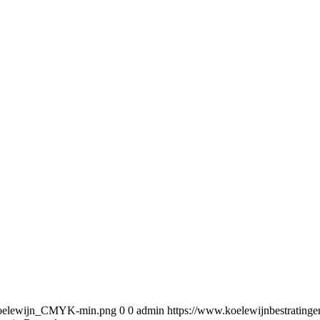
5/Koelewijn_CMYK-min.png
0
0
admin
https://www.koelewijnbestratin