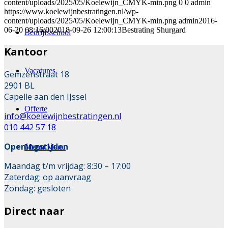
content/uploads/2025/05/Koelewijn_CMYK-min.png
0
0
admin
https://www.koelewijnbestratingen.nl/wp-
content/uploads/2025/05/Koelewijn_CMYK-min.png
admin
2016-
06-20 08:16:00
2018-09-26 12:00:13
Bestrating Shurgard
Bedrijfsschool
Kantoor
Vacatures
Gemzenstraat 18
2901 BL
Capelle aan den IJssel
Offerte
info@koelewijnbestratingen.nl
010 442 57 18
Openingstijden
Menu
Menu
Maandag t/m vrijdag: 8:30 – 17:00
Zaterdag: op aanvraag
Zondag: gesloten
Direct naar