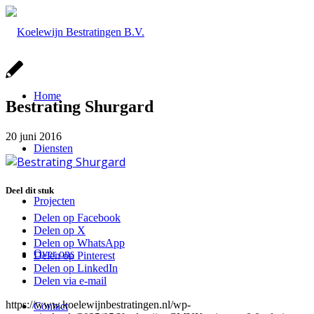
Home
Bestrating Shurgard
20 juni 2016
Diensten
Deel dit stuk
Projecten
Delen op Facebook
Delen op X
Delen op WhatsApp
Over ons
Delen op Pinterest
Delen op LinkedIn
Delen via e-mail
https://www.koelewijnbestratingen.nl/wp-
Contact