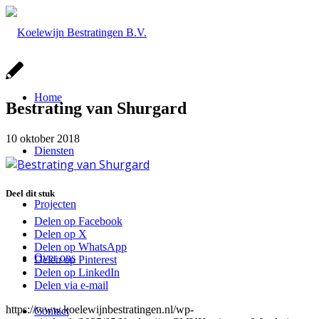
Home
Bestrating van Shurgard
10 oktober 2018
Diensten
Deel dit stuk
Projecten
Delen op Facebook
Delen op X
Delen op WhatsApp
Over ons
Delen op Pinterest
Delen op LinkedIn
Delen via e-mail
https://www.koelewijnbestratingen.nl/wp-
Contact