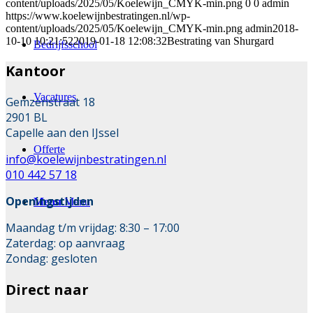
content/uploads/2025/05/Koelewijn_CMYK-min.png
0
0
admin
https://www.koelewijnbestratingen.nl/wp-
content/uploads/2025/05/Koelewijn_CMYK-min.png
admin
2018-
10-10 10:21:52
2019-01-18 12:08:32
Bestrating van Shurgard
Bedrijfsschool
Kantoor
Vacatures
Gemzenstraat 18
2901 BL
Capelle aan den IJssel
Offerte
info@koelewijnbestratingen.nl
010 442 57 18
Openingstijden
Menu
Menu
Maandag t/m vrijdag: 8:30 – 17:00
Zaterdag: op aanvraag
Zondag: gesloten
Direct naar