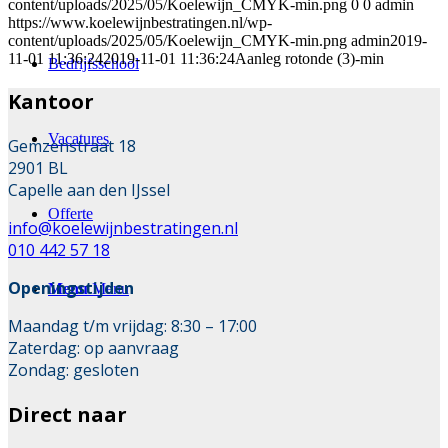
content/uploads/2025/05/Koelewijn_CMYK-min.png
0
0
admin
https://www.koelewijnbestratingen.nl/wp-
content/uploads/2025/05/Koelewijn_CMYK-min.png
admin
2019-
11-01 11:36:24
2019-11-01 11:36:24
Aanleg rotonde (3)-min
Bedrijfsschool
Kantoor
Vacatures
Gemzenstraat 18
2901 BL
Capelle aan den IJssel
Offerte
info@koelewijnbestratingen.nl
010 442 57 18
Openingstijden
Menu
Menu
Maandag t/m vrijdag: 8:30 – 17:00
Zaterdag: op aanvraag
Zondag: gesloten
Direct naar