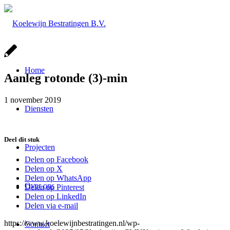
Home
Aanleg rotonde (3)-min
1 november 2019
Diensten
Deel dit stuk
Projecten
Delen op Facebook
Delen op X
Delen op WhatsApp
Over ons
Delen op Pinterest
Delen op LinkedIn
Delen via e-mail
https://www.koelewijnbestratingen.nl/wp-
Contact