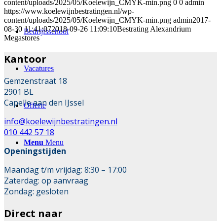
content/uploads/2025/05/Koelewijn_CMYK-min.png
0
0
admin
https://www.koelewijnbestratingen.nl/wp-
content/uploads/2025/05/Koelewijn_CMYK-min.png
admin
2017-
08-30 11:41:07
2018-09-26 11:09:10
Bestrating Alexandrium
Bedrijfsschool
Megastores
Kantoor
Vacatures
Gemzenstraat 18
2901 BL
Capelle aan den IJssel
Offerte
info@koelewijnbestratingen.nl
010 442 57 18
Menu
Menu
Openingstijden
Maandag t/m vrijdag: 8:30 – 17:00
Zaterdag: op aanvraag
Zondag: gesloten
Direct naar