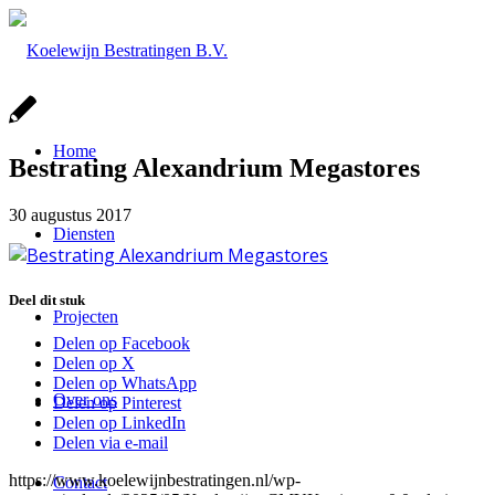
Home
Bestrating Alexandrium Megastores
30 augustus 2017
Diensten
Deel dit stuk
Projecten
Delen op Facebook
Delen op X
Delen op WhatsApp
Over ons
Delen op Pinterest
Delen op LinkedIn
Delen via e-mail
https://www.koelewijnbestratingen.nl/wp-
Contact