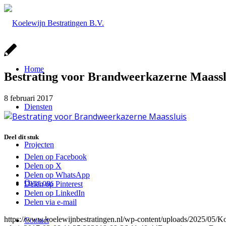
Home
Bestrating voor Brandweerkazerne Maassl
8 februari 2017
Diensten
Deel dit stuk
Projecten
Delen op Facebook
Delen op X
Delen op WhatsApp
Over ons
Delen op Pinterest
Delen op LinkedIn
Delen via e-mail
https://www.koelewijnbestratingen.nl/wp-content/uploads/2025/0
Contact