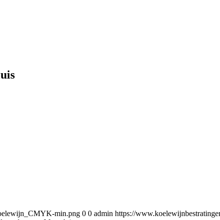
uis
5/Koelewijn_CMYK-min.png
0
0
admin
https://www.koelewijnbestratin