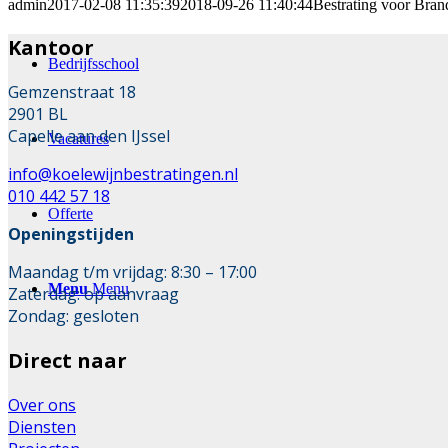
admin
2017-02-08 11:35:39
2018-09-26 11:40:44
Bestrating voor Bra
Kantoor
Bedrijfsschool
Gemzenstraat 18
2901 BL
Capelle aan den IJssel
Vacatures
info@koelewijnbestratingen.nl
010 442 57 18
Offerte
Openingstijden
Maandag t/m vrijdag: 8:30 – 17:00
Menu
Menu
Zaterdag: op aanvraag
Zondag: gesloten
Direct naar
Over ons
Diensten