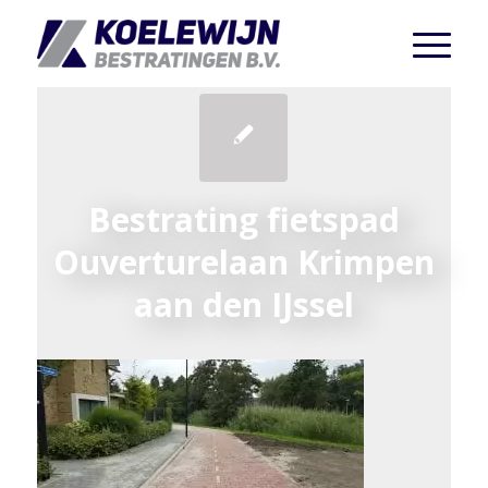
Bestrating fietspad
Ouverturelaan Krimpen
aan den IJssel