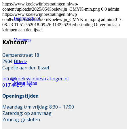
https://www.koelewijnbestratingen.nl/wp-
content/uploads/2025/05/Koelewijn_CMYK-min.png
0
0
admin
https://www.koelewijnbestratingen.nl/wp-
Bedrijfsschool
content/uploads/2025/05/Koelewijn_CMYK-min.png
admin
2017-
08-23 11:51:55
2018-09-26 11:09:52
Herbestrating Ouverturelaan
krimpen aan den ijssel
Vacatures
Kantoor
Gemzenstraat 18
2901 BL
Offerte
Capelle aan den IJssel
info@koelewijnbestratingen.nl
Menu
Menu
010 442 57 18
Openingstijden
Maandag t/m vrijdag: 8:30 – 17:00
Zaterdag: op aanvraag
Zondag: gesloten