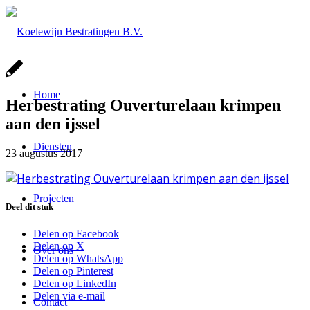
Home
Herbestrating Ouverturelaan krimpen
aan den ijssel
Diensten
23 augustus 2017
Projecten
Deel dit stuk
Delen op Facebook
Delen op X
Over ons
Delen op WhatsApp
Delen op Pinterest
Delen op LinkedIn
Delen via e-mail
Contact