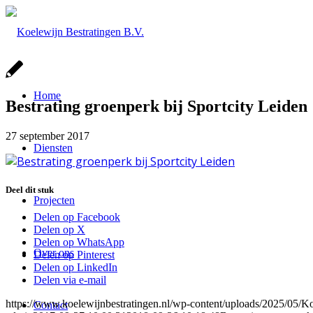
Home
Bestrating groenperk bij Sportcity Leiden
27 september 2017
Diensten
Deel dit stuk
Projecten
Delen op Facebook
Delen op X
Delen op WhatsApp
Over ons
Delen op Pinterest
Delen op LinkedIn
Delen via e-mail
https://www.koelewijnbestratingen.nl/wp-content/uploads/2025/0
Contact