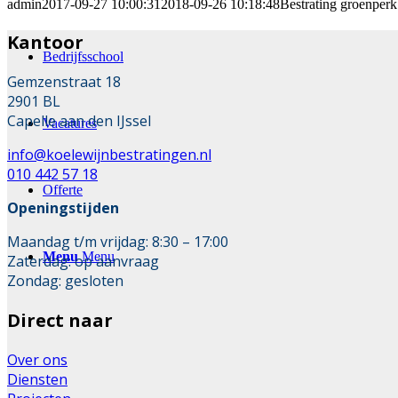
admin
2017-09-27 10:00:31
2018-09-26 10:18:48
Bestrating groenperk
Kantoor
Bedrijfsschool
Gemzenstraat 18
2901 BL
Capelle aan den IJssel
Vacatures
info@koelewijnbestratingen.nl
010 442 57 18
Offerte
Openingstijden
Maandag t/m vrijdag: 8:30 – 17:00
Menu
Menu
Zaterdag: op aanvraag
Zondag: gesloten
Direct naar
Over ons
Diensten