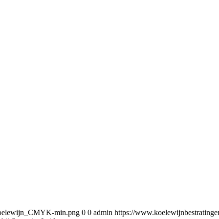
5/Koelewijn_CMYK-min.png
0
0
admin
https://www.koelewijnbestratin