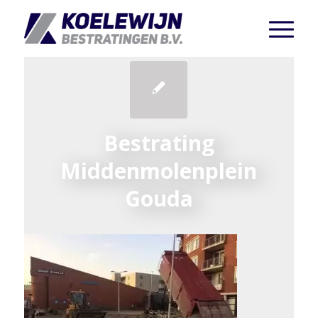
Bestrating
Middenmolenplein
Gouda