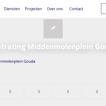
Diensten
Projecten
Over ons
Contact
strating Middenmolenplein Go