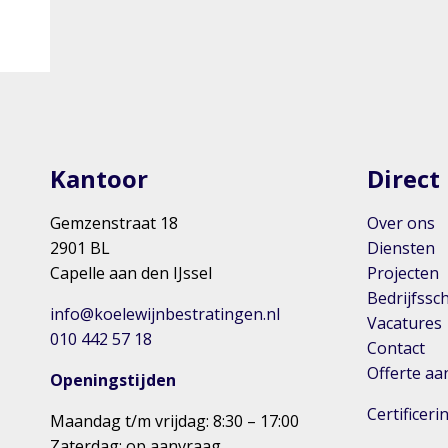
Kantoor
Direct
Gemzenstraat 18
Over ons
2901 BL
Diensten
Capelle aan den IJssel
Projecten
Bedrijfssc
info@koelewijnbestratingen.nl
Vacatures
010 442 57 18
Contact
Offerte a
Openingstijden
Certificer
Maandag t/m vrijdag: 8:30 – 17:00
Zaterdag: op aanvraag