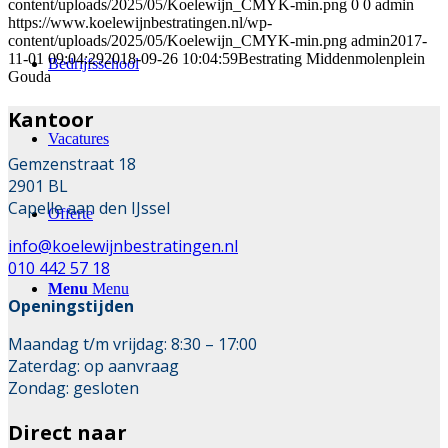
content/uploads/2025/05/Koelewijn_CMYK-min.png
0
0
admin
https://www.koelewijnbestratingen.nl/wp-
content/uploads/2025/05/Koelewijn_CMYK-min.png
admin
2017-
11-01 09:04:29
2018-09-26 10:04:59
Bestrating Middenmolenplein
Bedrijfsschool
Gouda
Kantoor
Vacatures
Gemzenstraat 18
2901 BL
Capelle aan den IJssel
Offerte
info@koelewijnbestratingen.nl
010 442 57 18
Menu
Menu
Openingstijden
Maandag t/m vrijdag: 8:30 – 17:00
Zaterdag: op aanvraag
Zondag: gesloten
Direct naar