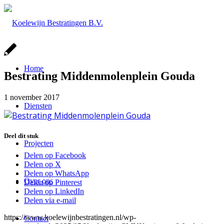
Home
Bestrating Middenmolenplein Gouda
1 november 2017
Diensten
Deel dit stuk
Projecten
Delen op Facebook
Delen op X
Delen op WhatsApp
Over ons
Delen op Pinterest
Delen op LinkedIn
Delen via e-mail
https://www.koelewijnbestratingen.nl/wp-
Contact