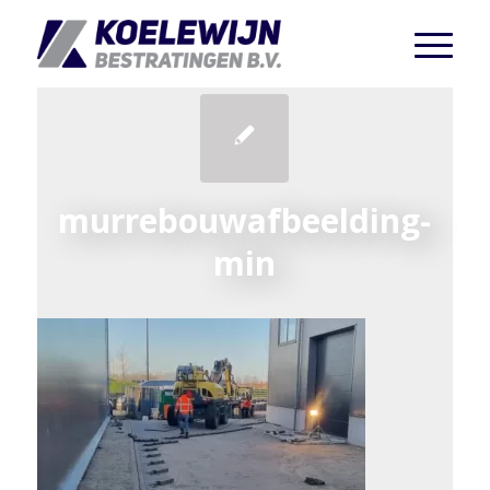
murrebouwafbeelding-
min