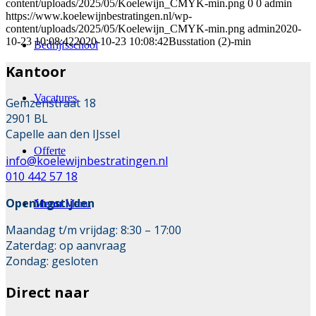
content/uploads/2025/05/Koelewijn_CMYK-min.png
0
0
admin
https://www.koelewijnbestratingen.nl/wp-
content/uploads/2025/05/Koelewijn_CMYK-min.png
admin
2020-
10-23 10:08:42
2020-10-23 10:08:42
Busstation (2)-min
Bedrijfsschool
Kantoor
Vacatures
Gemzenstraat 18
2901 BL
Capelle aan den IJssel
Offerte
info@koelewijnbestratingen.nl
010 442 57 18
Openingstijden
Menu
Menu
Maandag t/m vrijdag: 8:30 – 17:00
Zaterdag: op aanvraag
Zondag: gesloten
Direct naar