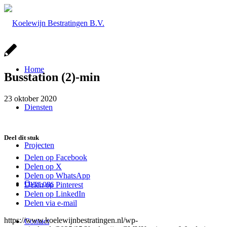
Home
Busstation (2)-min
23 oktober 2020
Diensten
Deel dit stuk
Projecten
Delen op Facebook
Delen op X
Delen op WhatsApp
Over ons
Delen op Pinterest
Delen op LinkedIn
Delen via e-mail
https://www.koelewijnbestratingen.nl/wp-
Contact