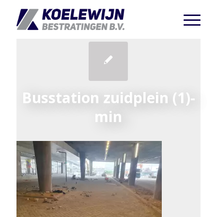
Busstation zuidplein (1)-
min