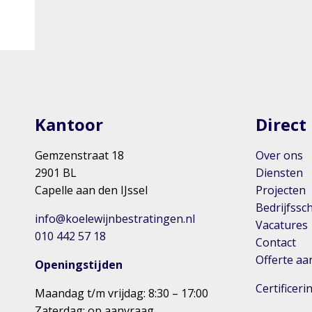
Kantoor
Direct
Gemzenstraat 18
Over ons
2901 BL
Diensten
Capelle aan den IJssel
Projecten
Bedrijfssc
info@koelewijnbestratingen.nl
Vacatures
010 442 57 18
Contact
Offerte a
Openingstijden
Certificer
Maandag t/m vrijdag: 8:30 – 17:00
Zaterdag: op aanvraag