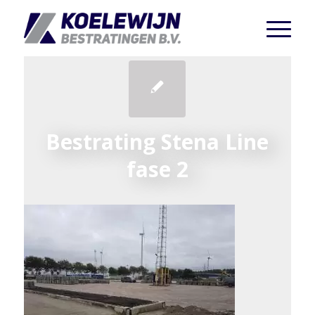
Bestrating Stena Line
fase 2