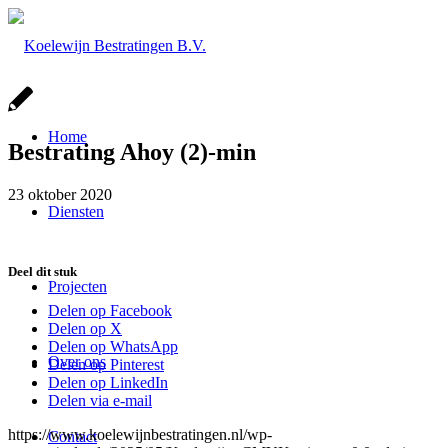
Home
Bestrating Ahoy (2)-min
23 oktober 2020
Diensten
Deel dit stuk
Projecten
Delen op Facebook
Delen op X
Delen op WhatsApp
Over ons
Delen op Pinterest
Delen op LinkedIn
Delen via e-mail
https://www.koelewijnbestratingen.nl/wp-
Contact