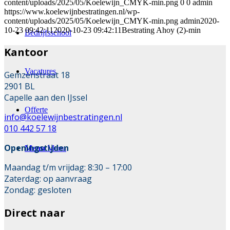
content/uploads/2025/05/Koelewijn_CMYK-min.png
0
0
admin
https://www.koelewijnbestratingen.nl/wp-
content/uploads/2025/05/Koelewijn_CMYK-min.png
admin
2020-
10-23 09:42:11
2020-10-23 09:42:11
Bestrating Ahoy (2)-min
Bedrijfsschool
Kantoor
Vacatures
Gemzenstraat 18
2901 BL
Capelle aan den IJssel
Offerte
info@koelewijnbestratingen.nl
010 442 57 18
Openingstijden
Menu
Menu
Maandag t/m vrijdag: 8:30 – 17:00
Zaterdag: op aanvraag
Zondag: gesloten
Direct naar