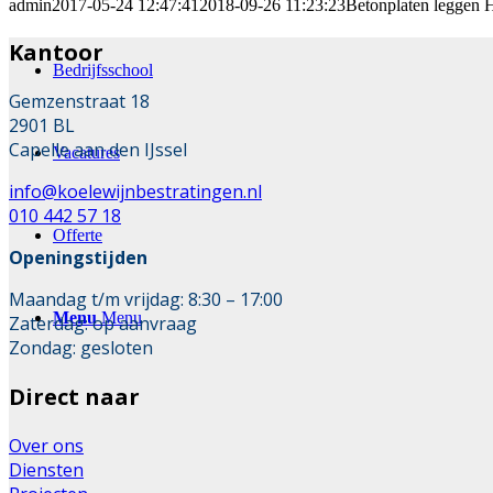
admin
2017-05-24 12:47:41
2018-09-26 11:23:23
Betonplaten leggen
Kantoor
Bedrijfsschool
Gemzenstraat 18
2901 BL
Capelle aan den IJssel
Vacatures
info@koelewijnbestratingen.nl
010 442 57 18
Offerte
Openingstijden
Maandag t/m vrijdag: 8:30 – 17:00
Menu
Menu
Zaterdag: op aanvraag
Zondag: gesloten
Direct naar
Over ons
Diensten