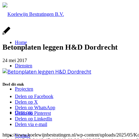
Home
Betonplaten leggen H&D Dordrecht
24 mei 2017
Diensten
Deel dit stuk
Projecten
Delen op Facebook
Delen op X
Delen op WhatsApp
Over ons
Delen op Pinterest
Delen op LinkedIn
Delen via e-mail
https://www.koelewijnbestratingen.nl/wp-content/uploads/2025/0
Contact