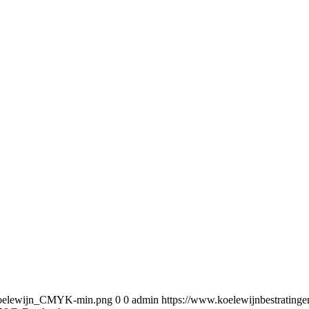
5/Koelewijn_CMYK-min.png
0
0
admin
https://www.koelewijnbestratin