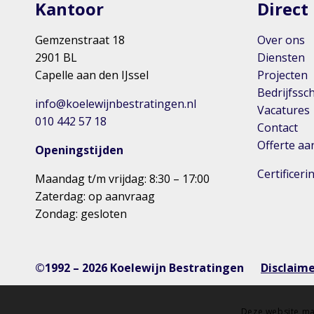
Kantoor
Direct
Gemzenstraat 18
Over ons
2901 BL
Diensten
Capelle aan den IJssel
Projecten
Bedrijfssc
info@koelewijnbestratingen.nl
Vacatures
010 442 57 18
Contact
Offerte a
Openingstijden
Certificer
Maandag t/m vrijdag: 8:30 – 17:00
Zaterdag: op aanvraag
Zondag: gesloten
©1992 – 2026 Koelewijn Bestratingen
Disclaim
Deze website ma