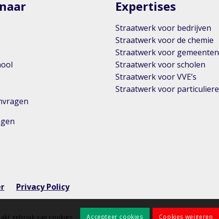
 naar
Expertises
Straatwerk voor bedrijven
Straatwerk voor de chemie
Straatwerk voor gemeente
hool
Straatwerk voor scholen
Straatwerk voor VVE’s
Straatwerk voor particulier
anvragen
ingen
er
Privacy Policy
Accepteer cookies
Cookies weigeren
akt gebruik van cookies.