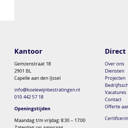
Kantoor
Direct
Gemzenstraat 18
Over ons
2901 BL
Diensten
Capelle aan den IJssel
Projecten
Bedrijfssc
info@koelewijnbestratingen.nl
Vacatures
010 442 57 18
Contact
Offerte a
Openingstijden
Certificer
Maandag t/m vrijdag: 8:30 – 17:00
Zaterdag: op aanvraag