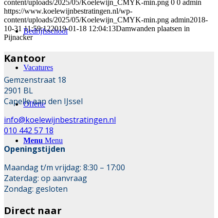
content/uploads/2025/05/Koelewijn_CMYK-min.png
0
0
admin
https://www.koelewijnbestratingen.nl/wp-
content/uploads/2025/05/Koelewijn_CMYK-min.png
admin
2018-
10-31 11:59:12
2019-01-18 12:04:13
Damwanden plaatsen in
Bedrijfsschool
Pijnacker
Kantoor
Vacatures
Gemzenstraat 18
2901 BL
Capelle aan den IJssel
Offerte
info@koelewijnbestratingen.nl
010 442 57 18
Menu
Menu
Openingstijden
Maandag t/m vrijdag: 8:30 – 17:00
Zaterdag: op aanvraag
Zondag: gesloten
Direct naar