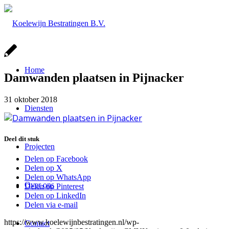
Home
Damwanden plaatsen in Pijnacker
31 oktober 2018
Diensten
Deel dit stuk
Projecten
Delen op Facebook
Delen op X
Delen op WhatsApp
Over ons
Delen op Pinterest
Delen op LinkedIn
Delen via e-mail
https://www.koelewijnbestratingen.nl/wp-
Contact