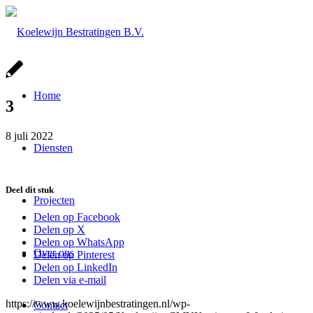
Home
3
8 juli 2022
Diensten
Deel dit stuk
Projecten
Delen op Facebook
Delen op X
Delen op WhatsApp
Over ons
Delen op Pinterest
Delen op LinkedIn
Delen via e-mail
https://www.koelewijnbestratingen.nl/wp-
Contact