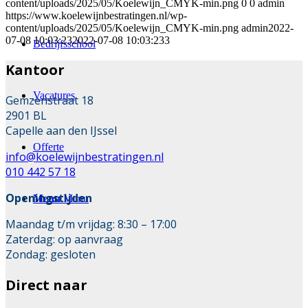
content/uploads/2025/05/Koelewijn_CMYK-min.png
0
0
admin
https://www.koelewijnbestratingen.nl/wp-
content/uploads/2025/05/Koelewijn_CMYK-min.png
admin
2022-
07-08 10:03:23
2022-07-08 10:03:23
3
Bedrijfsschool
Kantoor
Vacatures
Gemzenstraat 18
2901 BL
Capelle aan den IJssel
Offerte
info@koelewijnbestratingen.nl
010 442 57 18
Openingstijden
Menu
Menu
Maandag t/m vrijdag: 8:30 – 17:00
Zaterdag: op aanvraag
Zondag: gesloten
Direct naar