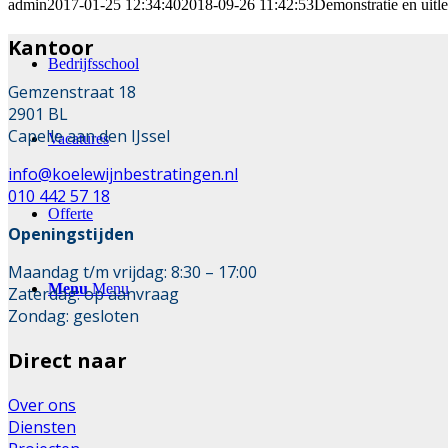
admin
2017-01-25 12:34:40
2018-09-26 11:42:53
Demonstratie en uitl
Kantoor
Bedrijfsschool
Gemzenstraat 18
2901 BL
Capelle aan den IJssel
Vacatures
info@koelewijnbestratingen.nl
010 442 57 18
Offerte
Openingstijden
Maandag t/m vrijdag: 8:30 – 17:00
Menu
Menu
Zaterdag: op aanvraag
Zondag: gesloten
Direct naar
Over ons
Diensten