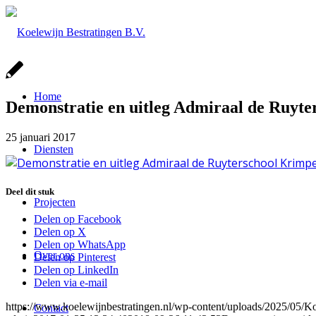
Home
Demonstratie en uitleg Admiraal de Ruyter
25 januari 2017
Diensten
Deel dit stuk
Projecten
Delen op Facebook
Delen op X
Delen op WhatsApp
Over ons
Delen op Pinterest
Delen op LinkedIn
Delen via e-mail
https://www.koelewijnbestratingen.nl/wp-content/uploads/2025/0
Contact