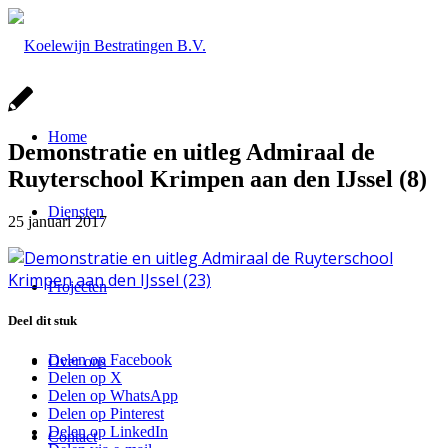
Home
Demonstratie en uitleg Admiraal de
Ruyterschool Krimpen aan den IJssel (8)
Diensten
25 januari 2017
Projecten
Deel dit stuk
Delen op Facebook
Over ons
Delen op X
Delen op WhatsApp
Delen op Pinterest
Delen op LinkedIn
Contact