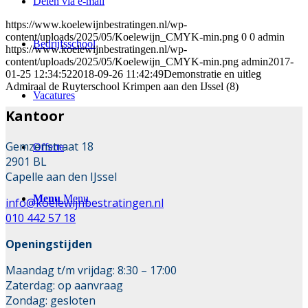
Delen via e-mail
https://www.koelewijnbestratingen.nl/wp-
content/uploads/2025/05/Koelewijn_CMYK-min.png
0
0
admin
Bedrijfsschool
https://www.koelewijnbestratingen.nl/wp-
content/uploads/2025/05/Koelewijn_CMYK-min.png
admin
2017-
01-25 12:34:52
2018-09-26 11:42:49
Demonstratie en uitleg
Admiraal de Ruyterschool Krimpen aan den IJssel (8)
Vacatures
Kantoor
Gemzenstraat 18
Offerte
2901 BL
Capelle aan den IJssel
Menu
Menu
info@koelewijnbestratingen.nl
010 442 57 18
Openingstijden
Maandag t/m vrijdag: 8:30 – 17:00
Zaterdag: op aanvraag
Zondag: gesloten