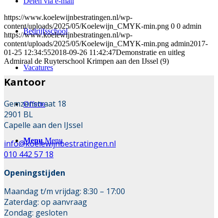
Delen via e-mail
https://www.koelewijnbestratingen.nl/wp-
content/uploads/2025/05/Koelewijn_CMYK-min.png
0
0
admin
Bedrijfsschool
https://www.koelewijnbestratingen.nl/wp-
content/uploads/2025/05/Koelewijn_CMYK-min.png
admin
2017-
01-25 12:34:55
2018-09-26 11:42:47
Demonstratie en uitleg
Admiraal de Ruyterschool Krimpen aan den IJssel (9)
Vacatures
Kantoor
Gemzenstraat 18
Offerte
2901 BL
Capelle aan den IJssel
Menu
Menu
info@koelewijnbestratingen.nl
010 442 57 18
Openingstijden
Maandag t/m vrijdag: 8:30 – 17:00
Zaterdag: op aanvraag
Zondag: gesloten