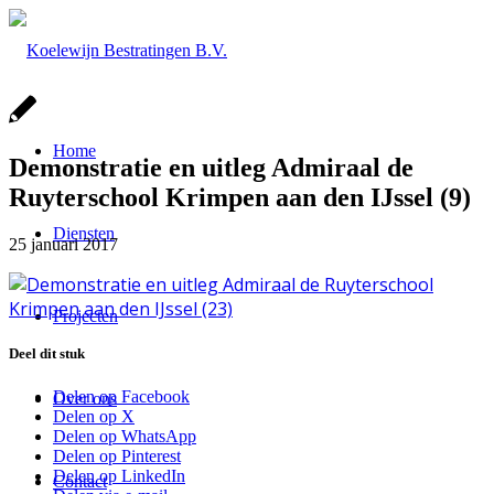
Home
Demonstratie en uitleg Admiraal de
Ruyterschool Krimpen aan den IJssel (9)
Diensten
25 januari 2017
Projecten
Deel dit stuk
Delen op Facebook
Over ons
Delen op X
Delen op WhatsApp
Delen op Pinterest
Delen op LinkedIn
Contact