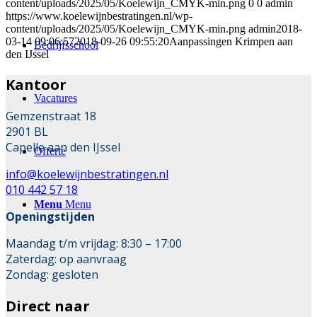
content/uploads/2025/05/Koelewijn_CMYK-min.png
0
0
admin
https://www.koelewijnbestratingen.nl/wp-
content/uploads/2025/05/Koelewijn_CMYK-min.png
admin
2018-
03-14 09:06:57
2018-09-26 09:55:20
Aanpassingen Krimpen aan
Bedrijfsschool
den IJssel
Kantoor
Vacatures
Gemzenstraat 18
2901 BL
Capelle aan den IJssel
Offerte
info@koelewijnbestratingen.nl
010 442 57 18
Menu
Menu
Openingstijden
Maandag t/m vrijdag: 8:30 – 17:00
Zaterdag: op aanvraag
Zondag: gesloten
Direct naar