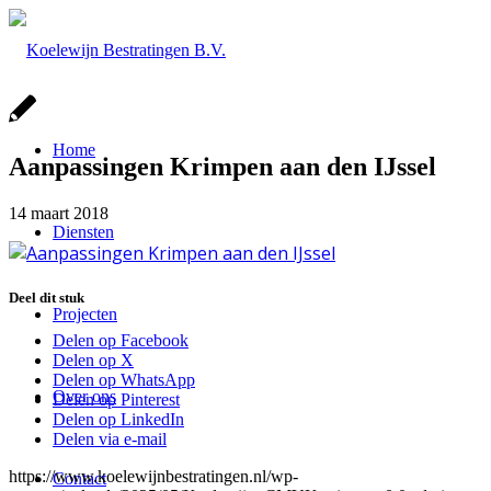
Home
Aanpassingen Krimpen aan den IJssel
14 maart 2018
Diensten
Deel dit stuk
Projecten
Delen op Facebook
Delen op X
Delen op WhatsApp
Over ons
Delen op Pinterest
Delen op LinkedIn
Delen via e-mail
https://www.koelewijnbestratingen.nl/wp-
Contact