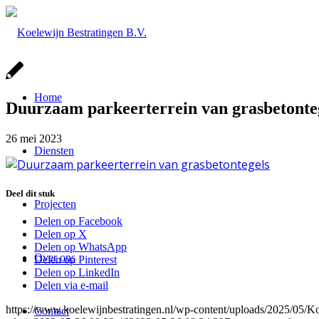
Home
Duurzaam parkeerterrein van grasbetonte
26 mei 2023
Diensten
Deel dit stuk
Projecten
Delen op Facebook
Delen op X
Delen op WhatsApp
Over ons
Delen op Pinterest
Delen op LinkedIn
Delen via e-mail
https://www.koelewijnbestratingen.nl/wp-content/uploads/2025/0
Contact