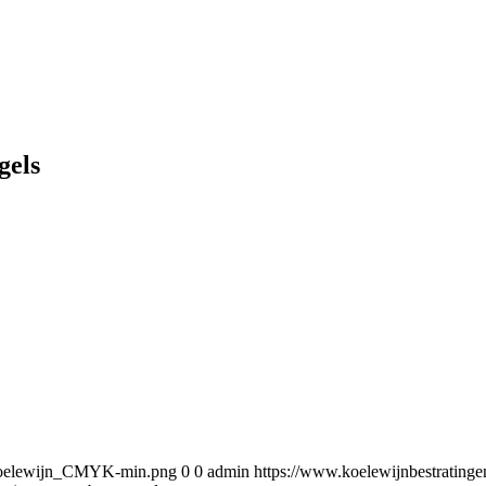
gels
5/Koelewijn_CMYK-min.png
0
0
admin
https://www.koelewijnbestratin