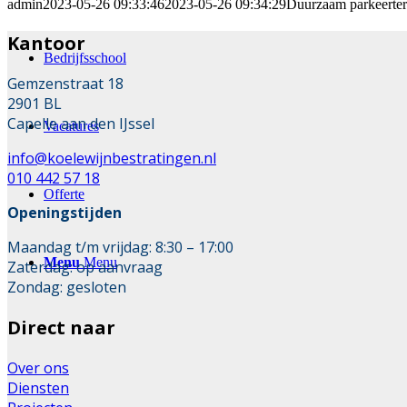
admin
2023-05-26 09:33:46
2023-05-26 09:34:29
Duurzaam parkeerterr
Kantoor
Bedrijfsschool
Gemzenstraat 18
2901 BL
Capelle aan den IJssel
Vacatures
info@koelewijnbestratingen.nl
010 442 57 18
Offerte
Openingstijden
Maandag t/m vrijdag: 8:30 – 17:00
Menu
Menu
Zaterdag: op aanvraag
Zondag: gesloten
Direct naar
Over ons
Diensten