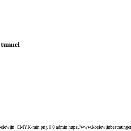
 tunnel
5/Koelewijn_CMYK-min.png
0
0
admin
https://www.koelewijnbestratin