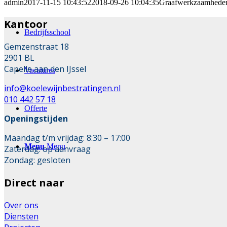
admin
2017-11-15 10:43:52
2018-09-26 10:04:35
Graafwerkzaamheden 
Kantoor
Bedrijfsschool
Gemzenstraat 18
2901 BL
Capelle aan den IJssel
Vacatures
info@koelewijnbestratingen.nl
010 442 57 18
Offerte
Openingstijden
Maandag t/m vrijdag: 8:30 – 17:00
Menu
Menu
Zaterdag: op aanvraag
Zondag: gesloten
Direct naar
Over ons
Diensten