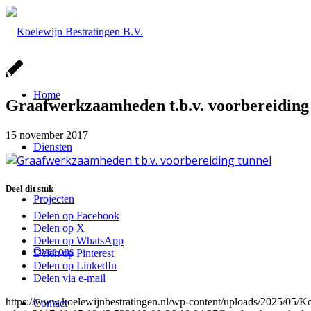
Home
Graafwerkzaamheden t.b.v. voorbereiding
15 november 2017
Diensten
Deel dit stuk
Projecten
Delen op Facebook
Delen op X
Delen op WhatsApp
Over ons
Delen op Pinterest
Delen op LinkedIn
Delen via e-mail
https://www.koelewijnbestratingen.nl/wp-content/uploads/2025/0
Contact