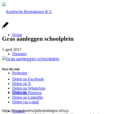
Home
Gras aanleggen schoolplein
5 april 2017
Diensten
Deel dit stuk
Projecten
Delen op Facebook
Delen op X
Delen op WhatsApp
Over ons
Delen op Pinterest
Delen op LinkedIn
Delen via e-mail
https://www.koelewijnbestratingen.nl/wp-
Contact