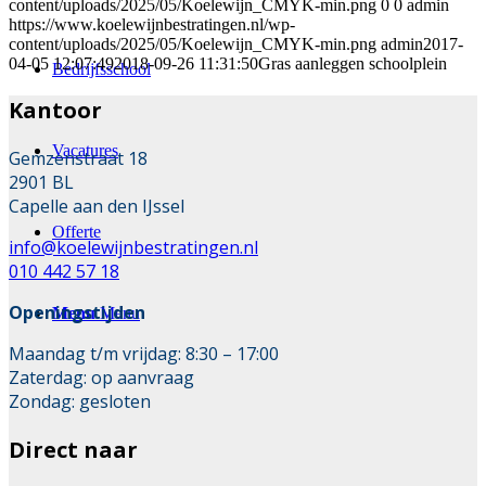
content/uploads/2025/05/Koelewijn_CMYK-min.png
0
0
admin
https://www.koelewijnbestratingen.nl/wp-
content/uploads/2025/05/Koelewijn_CMYK-min.png
admin
2017-
04-05 12:07:49
2018-09-26 11:31:50
Gras aanleggen schoolplein
Bedrijfsschool
Kantoor
Vacatures
Gemzenstraat 18
2901 BL
Capelle aan den IJssel
Offerte
info@koelewijnbestratingen.nl
010 442 57 18
Openingstijden
Menu
Menu
Maandag t/m vrijdag: 8:30 – 17:00
Zaterdag: op aanvraag
Zondag: gesloten
Direct naar