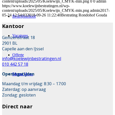
content/uploads/2025/05/Koelewijn_CMYK-min.png
0
0
admin
https://www.koelewijnbestratingen.nl/wp-
content/uploads/2025/05/Koelewijn_CMYK-min.png
admin
2017-
05-24 12:54:03
2018-09-26 11:22:40
Bestrating Rondohof Gouda
Bedrijfsschool
Kantoor
Vacatures
Gemzenstraat 18
2901 BL
Capelle aan den IJssel
Offerte
info@koelewijnbestratingen.nl
010 442 57 18
Openingstijden
Menu
Menu
Maandag t/m vrijdag: 8:30 – 17:00
Zaterdag: op aanvraag
Zondag: gesloten
Direct naar