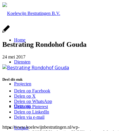
Home
Bestrating Rondohof Gouda
24 mei 2017
Diensten
Deel dit stuk
Projecten
Delen op Facebook
Delen op X
Delen op WhatsApp
Over ons
Delen op Pinterest
Delen op LinkedIn
Delen via e-mail
https://www.koelewijnbestratingen.nl/wp-
Contact