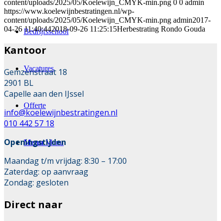
content/uploads/2025/05/Koelewijn_CMYK-min.png
0
0
admin
https://www.koelewijnbestratingen.nl/wp-
content/uploads/2025/05/Koelewijn_CMYK-min.png
admin
2017-
04-26 11:40:44
2018-09-26 11:25:15
Herbestrating Rondo Gouda
Bedrijfsschool
Kantoor
Vacatures
Gemzenstraat 18
2901 BL
Capelle aan den IJssel
Offerte
info@koelewijnbestratingen.nl
010 442 57 18
Openingstijden
Menu
Menu
Maandag t/m vrijdag: 8:30 – 17:00
Zaterdag: op aanvraag
Zondag: gesloten
Direct naar