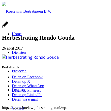
Home
Herbestrating Rondo Gouda
26 april 2017
Diensten
Deel dit stuk
Projecten
Delen op Facebook
Delen op X
Delen op WhatsApp
Over ons
Delen op Pinterest
Delen op LinkedIn
Delen via e-mail
https://www.koelewijnbestratingen.nl/wp-
Contact