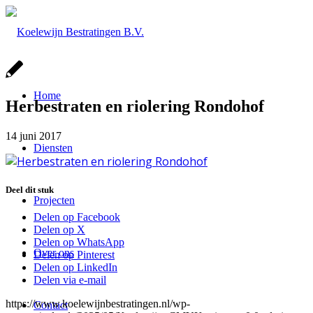
Home
Herbestraten en riolering Rondohof
14 juni 2017
Diensten
Deel dit stuk
Projecten
Delen op Facebook
Delen op X
Delen op WhatsApp
Over ons
Delen op Pinterest
Delen op LinkedIn
Delen via e-mail
https://www.koelewijnbestratingen.nl/wp-
Contact