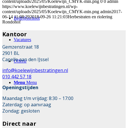
content/uploads/2025/05/Koelewijn_CMYK-min.png
0
0
admin
https://www.koelewijnbestratingen.nl/wp-
content/uploads/2025/05/Koelewijn_CMYK-min.png
admin
2017-
06-14 11:08:29
2018-09-26 11:21:03
Herbestraten en riolering
Bedrijfsschool
Rondohof
Kantoor
Vacatures
Gemzenstraat 18
2901 BL
Capelle aan den IJssel
Offerte
info@koelewijnbestratingen.nl
010 442 57 18
Menu
Menu
Openingstijden
Maandag t/m vrijdag: 8:30 – 17:00
Zaterdag: op aanvraag
Zondag: gesloten
Direct naar