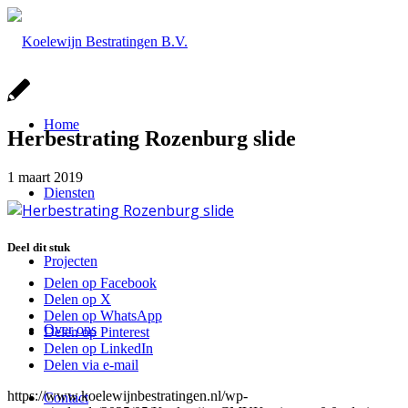
Home
Herbestrating Rozenburg slide
1 maart 2019
Diensten
Deel dit stuk
Projecten
Delen op Facebook
Delen op X
Delen op WhatsApp
Over ons
Delen op Pinterest
Delen op LinkedIn
Delen via e-mail
https://www.koelewijnbestratingen.nl/wp-
Contact