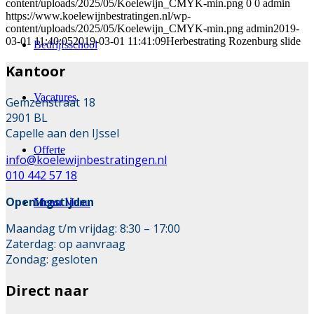
content/uploads/2025/05/Koelewijn_CMYK-min.png
0
0
admin
https://www.koelewijnbestratingen.nl/wp-
content/uploads/2025/05/Koelewijn_CMYK-min.png
admin
2019-
03-01 11:40:05
2019-03-01 11:41:09
Herbestrating Rozenburg slide
Bedrijfsschool
Kantoor
Vacatures
Gemzenstraat 18
2901 BL
Capelle aan den IJssel
Offerte
info@koelewijnbestratingen.nl
010 442 57 18
Openingstijden
Menu
Menu
Maandag t/m vrijdag: 8:30 – 17:00
Zaterdag: op aanvraag
Zondag: gesloten
Direct naar