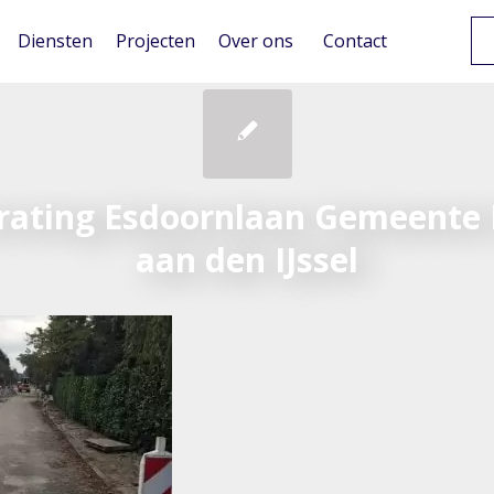
Diensten
Projecten
Over ons
Contact
rating Esdoornlaan Gemeente
aan den IJssel