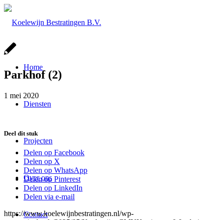
Home
Parkhof (2)
1 mei 2020
Diensten
Deel dit stuk
Projecten
Delen op Facebook
Delen op X
Delen op WhatsApp
Over ons
Delen op Pinterest
Delen op LinkedIn
Delen via e-mail
https://www.koelewijnbestratingen.nl/wp-
Contact