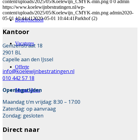
content/uploads/2025/05/Koelewijn_CMYK-min.png
0
0
admin
https://www.koelewijnbestratingen.nl/wp-
content/uploads/2025/05/Koelewijn_CMYK-min.png
admin
2020-
05-01 10:44:41
2020-05-01 10:44:41
Parkhof (2)
Bedrijfsschool
Kantoor
Vacatures
Gemzenstraat 18
2901 BL
Capelle aan den IJssel
Offerte
info@koelewijnbestratingen.nl
010 442 57 18
Openingstijden
Menu
Menu
Maandag t/m vrijdag: 8:30 – 17:00
Zaterdag: op aanvraag
Zondag: gesloten
Direct naar