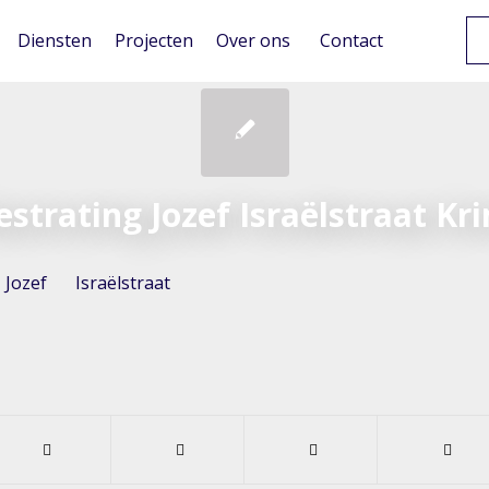
Diensten
Projecten
Over ons
Contact
strating Jozef Israëlstraat K