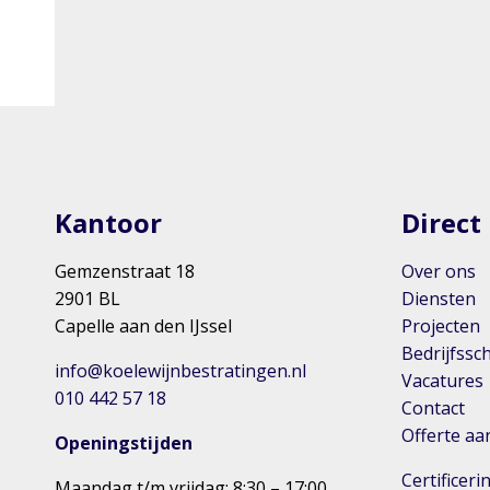
Kantoor
Direct
Gemzenstraat 18
Over ons
2901 BL
Diensten
Capelle aan den IJssel
Projecten
Bedrijfssc
info@koelewijnbestratingen.nl
Vacatures
010 442 57 18
Contact
Offerte a
Openingstijden
Certificer
Maandag t/m vrijdag: 8:30 – 17:00