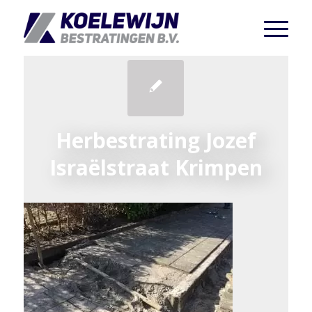
Herbestrating Jozef
Israëlstraat Krimpen