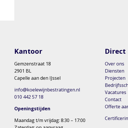
Kantoor
Direct
Gemzenstraat 18
Over ons
2901 BL
Diensten
Capelle aan den IJssel
Projecten
Bedrijfssc
info@koelewijnbestratingen.nl
Vacatures
010 442 57 18
Contact
Offerte a
Openingstijden
Certificer
Maandag t/m vrijdag: 8:30 – 17:00
Zaterdag: op aanvraag