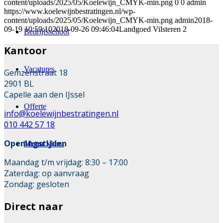
content/uploads/2025/05/Koelewijn_CMYK-min.png
0
0
admin
https://www.koelewijnbestratingen.nl/wp-
content/uploads/2025/05/Koelewijn_CMYK-min.png
admin
2018-
09-19 10:59:10
2018-09-26 09:46:04
Landgoed Vilsteren 2
Bedrijfsschool
Kantoor
Vacatures
Gemzenstraat 18
2901 BL
Capelle aan den IJssel
Offerte
info@koelewijnbestratingen.nl
010 442 57 18
Openingstijden
Menu
Menu
Maandag t/m vrijdag: 8:30 – 17:00
Zaterdag: op aanvraag
Zondag: gesloten
Direct naar