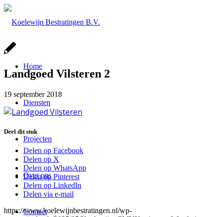
Home
Landgoed Vilsteren 2
19 september 2018
Diensten
Deel dit stuk
Projecten
Delen op Facebook
Delen op X
Delen op WhatsApp
Over ons
Delen op Pinterest
Delen op LinkedIn
Delen via e-mail
https://www.koelewijnbestratingen.nl/wp-
Contact